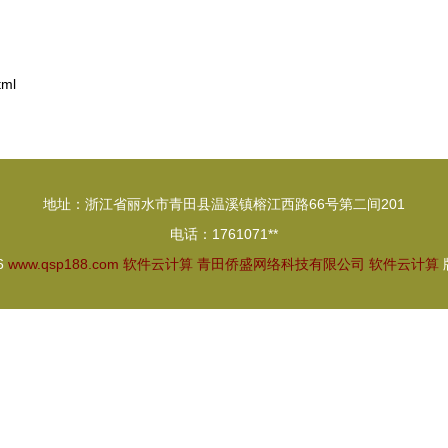
ml
地址：浙江省丽水市青田县温溪镇榕江西路66号第二间201
电话：1761071**
26
www.qsp188.com
软件云计算
青田侨盛网络科技有限公司
软件云计算