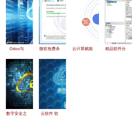
术 驱动企
义存储厂商
美元，超越
手机与车机
业IT架构重
全景报告
苹果位居次
的无缝导航
塑与软件定
云时代下的
席，软件与
体验
义未来
存储新范式
云计算成增
长新引擎
Odoo与
微软免费杀
云计算赋能
精品软件分
Pscloud 软
毒软件
构筑更智
享 软件云
件数据转云
Morro曝光
能、更安全
计算的未来
与云计算应
基于云计算
的下一代云
与实用工具
用新篇章
的杀毒新体
防火墙
推荐
验
数字安全之
云软件 软
锁 云计算
件与云计算
中的软件安
的融合与未