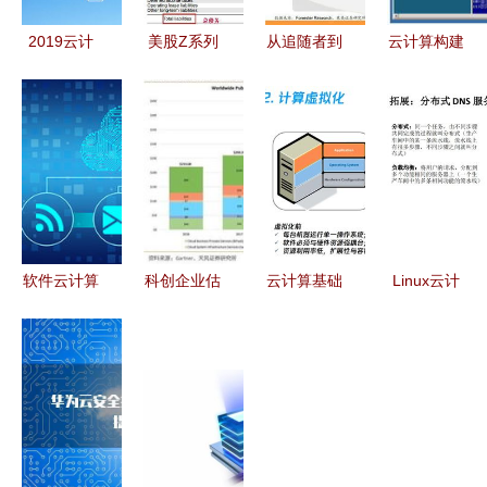
2019云计
美股Z系列
从追随者到
云计算构建
算十一大技
微软——软
领跑者 微
基石之微软
术趋势预测
件之王，云
软Azure十
Hyper-V安
软件定义与
计算马力全
年蜕变与软
装篇2 软件
云原生驱动
开，势夺全
件云计算的
环境与云化
未来
球第一市值
成功法则
准备
桂冠
软件云计算
科创企业估
云计算基础
Linux云计
的方法论
值方法论与
与应用 第
算网络服务
正确性与实
板块比较
二章 软件
基石 DNS
践指南
聚焦软件与
云计算的技
域名系统解
云计算领域
术架构解析
析与软件定
义部署